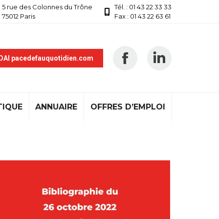
5 rue des Colonnes du Trône
Tél. : 01 43 22 33 33
75012 Paris
Fax : 01 43 22 63 61
 DAI pacedefauquotidien.com
TIQUE
ANNUAIRE
OFFRES D’EMPLOI