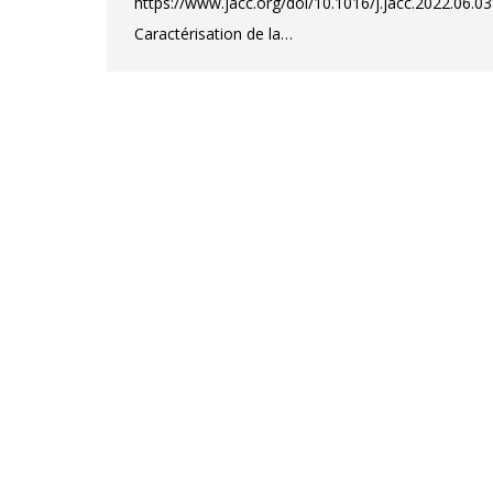
https://www.jacc.org/doi/10.1016/j.jacc.2022.06.0
Caractérisation de la…