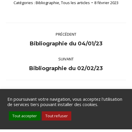
Catégories :
Bibliographie
,
Tous les articles
8 février 2023
Navigation
PRÉCÉDENT
article
Article
Bibliographie du 04/01/23
précédent
SUIVANT
:
Article
Bibliographie du 02/02/23
suivant
:
En poursuivant votre navigation, vous acceptez l'utilisation
de services tiers pouvant installer des cookies.
Groupe de Rythmologie et de Stimulation Cardiaque de la SFC .
Tout accepter
Tout refuser
Tous droits réservés .
Mentions légales
.
Politique de
confidentialité