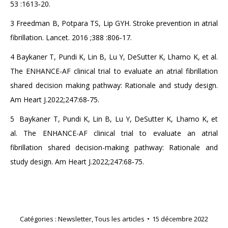
53 :1613
‑
20.
3
Freedman B, Potpara TS, Lip GYH. Stroke prevention in atrial
fibrillation. Lancet. 2016 ;388 :806
‑
17.
4
Baykaner T, Pundi K, Lin B, Lu Y, DeSutter K, Lhamo K, et al.
The ENHANCE-AF clinical trial to evaluate an atrial fibrillation
shared decision making pathway: Rationale and study design.
Am Heart J.2022;247:68
‑
75.
5 Baykaner T, Pundi K, Lin B, Lu Y, DeSutter K, Lhamo K, et
al. The ENHANCE-AF clinical trial to evaluate an atrial
fibrillation shared decision-making pathway: Rationale and
study design. Am Heart J.2022;247:68‑75.
Catégories :
Newsletter
,
Tous les articles
15 décembre 2022