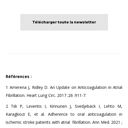
Télécharger toute la newsletter
Références :
1
Amerena J, Ridley D. An Update on Anticoagulation in Atrial
Fibrillation. Heart Lung Circ. 2017 ;26 :911
‑
7.
2
Tiili P, Leventis I, Kinnunen J, Svedjebäck I, Lehto M,
Karagkiozi E, et al. Adherence to oral anticoagulation in
ischemic stroke patients with atrial fibrillation. Ann Med. 2021 ;