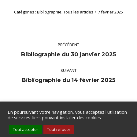
Catégories :
Bibliographie
,
Tous les articles
7 février 2025
Navigation
PRÉCÉDENT
article
Article
Bibliographie du 30 janvier 2025
précédent
SUIVANT
:
Article
Bibliographie du 14 février 2025
suivant
:
En poursuivant votre navigation, vous acceptez l'utilisation
de services tiers pouvant installer des cookies.
Groupe de Rythmologie et de Stimulation Cardiaque de la SFC .
Tout accepter
Tout refuser
Tous droits réservés .
Mentions légales
.
Politique de