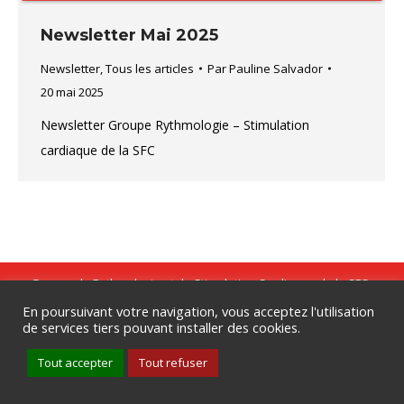
Newsletter Mai 2025
Newsletter
,
Tous les articles
Par
Pauline Salvador
20 mai 2025
Newsletter Groupe Rythmologie – Stimulation
cardiaque de la SFC
Groupe de Rythmologie et de Stimulation Cardiaque de la SFC .
Tous droits réservés .
Mentions légales
.
Politique de
En poursuivant votre navigation, vous acceptez l'utilisation
de services tiers pouvant installer des cookies.
confidentialité
Date de mise à jour : 6 mai 2024
Tout accepter
Tout refuser