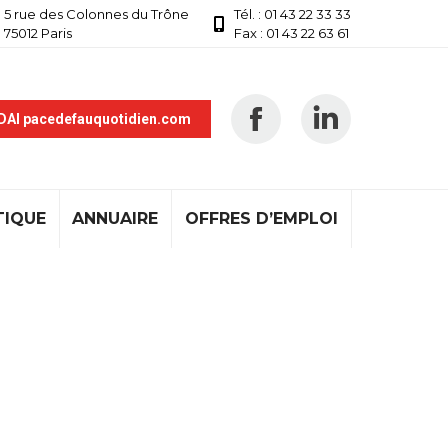
5 rue des Colonnes du Trône
Tél. : 01 43 22 33 33
75012 Paris
Fax : 01 43 22 63 61
 DAI pacedefauquotidien.com
TIQUE
ANNUAIRE
OFFRES D’EMPLOI