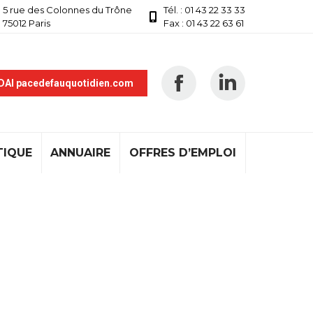
5 rue des Colonnes du Trône
Tél. : 01 43 22 33 33
75012 Paris
Fax : 01 43 22 63 61
 DAI pacedefauquotidien.com
TIQUE
ANNUAIRE
OFFRES D’EMPLOI