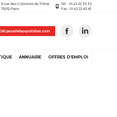
5 rue des Colonnes du Trône
Tél. : 01 43 22 33 33
75012 Paris
Fax : 01 43 22 63 61
 DAI pacedefauquotidien.com
TIQUE
ANNUAIRE
OFFRES D’EMPLOI