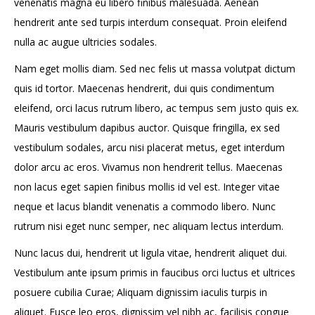
venenatis magna eu libero finibus malesuada. Aenean
hendrerit ante sed turpis interdum consequat. Proin eleifend
nulla ac augue ultricies sodales.
Nam eget mollis diam. Sed nec felis ut massa volutpat dictum
quis id tortor. Maecenas hendrerit, dui quis condimentum
eleifend, orci lacus rutrum libero, ac tempus sem justo quis ex.
Mauris vestibulum dapibus auctor. Quisque fringilla, ex sed
vestibulum sodales, arcu nisi placerat metus, eget interdum
dolor arcu ac eros. Vivamus non hendrerit tellus. Maecenas
non lacus eget sapien finibus mollis id vel est. Integer vitae
neque et lacus blandit venenatis a commodo libero. Nunc
rutrum nisi eget nunc semper, nec aliquam lectus interdum.
Nunc lacus dui, hendrerit ut ligula vitae, hendrerit aliquet dui.
Vestibulum ante ipsum primis in faucibus orci luctus et ultrices
posuere cubilia Curae; Aliquam dignissim iaculis turpis in
aliquet. Fusce leo eros, dignissim vel nibh ac, facilisis congue