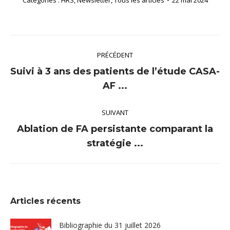
Catégories :
HRS
,
Newsletter
,
Tous les articles
22 mai 2024
Navigation
PRÉCÉDENT
article
Suivi à 3 ans des patients de l’étude CASA-
Article
AF ...
précédent
:
SUIVANT
Ablation de FA persistante comparant la
Article
stratégie ...
suivant
:
Articles récents
Bibliographie du 31 juillet 2026