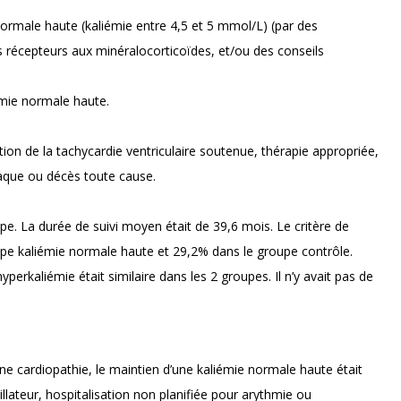
normale haute (kaliémie entre 4,5 et 5 mmol/L) (par des
 récepteurs aux minéralocorticoïdes, et/ou des conseils
émie normale haute.
tion de la tachycardie ventriculaire soutenue, thérapie appropriée,
iaque ou décès toute cause.
. La durée de suivi moyen était de 39,6 mois. Le critère de
pe kaliémie normale haute et 29,2% dans le groupe contrôle.
perkaliémie était similaire dans les 2 groupes. Il n’y avait pas de
une cardiopathie, le maintien d’une kaliémie normale haute était
rillateur, hospitalisation non planifiée pour arythmie ou