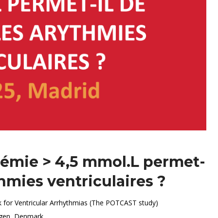
iémie > 4,5 mmol.L permet-
thmies ventriculaires ?
sk for Ventricular Arrhythmias (The POTCAST study)
hagen, Denmark