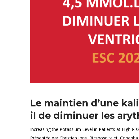
Le maintien d’une kal
il de diminuer les ary
Increasing the Potassium Level in Patients at High Ri
Présentée par Christian Jons, Rigshospitalet, Copen