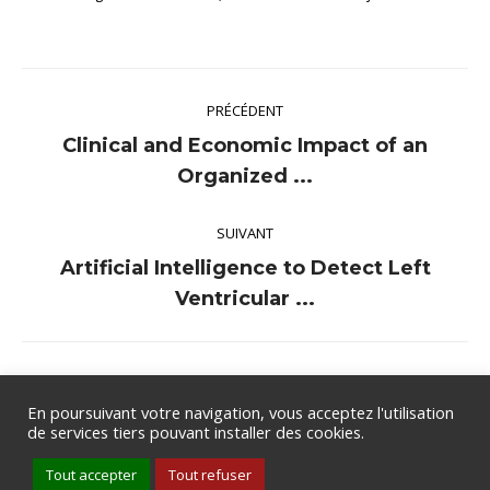
Navigation
PRÉCÉDENT
article
Clinical and Economic Impact of an
Article
Organized ...
précédent
:
SUIVANT
Artificial Intelligence to Detect Left
Article
Ventricular ...
suivant
:
En poursuivant votre navigation, vous acceptez l'utilisation
de services tiers pouvant installer des cookies.
Groupe de Rythmologie et de Stimulation Cardiaque de la SFC .
Tout accepter
Tout refuser
Tous droits réservés .
Mentions légales
.
Politique de