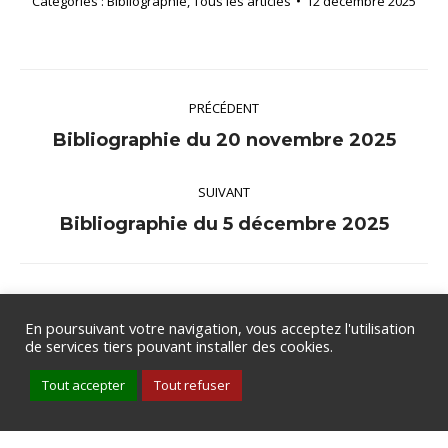
Catégories :
Bibliographie
,
Tous les articles
12 décembre 2025
Navigation
PRÉCÉDENT
article
Article
Bibliographie du 20 novembre 2025
précédent
SUIVANT
:
Article
Bibliographie du 5 décembre 2025
suivant
:
En poursuivant votre navigation, vous acceptez l'utilisation
de services tiers pouvant installer des cookies.
Groupe de Rythmologie et de Stimulation Cardiaque de la SFC .
Tout accepter
Tout refuser
Tous droits réservés .
Mentions légales
.
Politique de
confidentialité
Date de mise à jour : 6 mai 2024