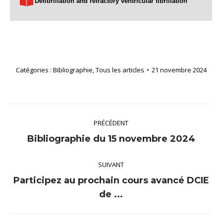
Defibrillation and refractory ventricular fibrillation
Catégories :
Bibliographie
,
Tous les articles
21 novembre 2024
Navigation
PRÉCÉDENT
article
Article
Bibliographie du 15 novembre 2024
précédent
SUIVANT
:
Participez au prochain cours avancé DCIE
Article
de ...
suivant
: